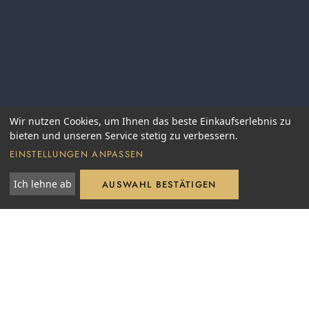
Wir nutzen Cookies, um Ihnen das beste Einkaufserlebnis zu
bieten und unseren Service stetig zu verbessern.
EINSTELLUNGEN ANPASSEN
Ich lehne ab
AUSWAHL BESTÄTIGEN
Fair and Green e.V.
VDP. Verband deutscher Prädikatsweingüter