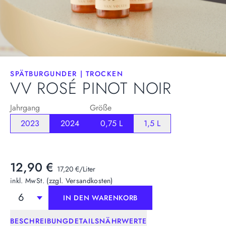
VERSTANDEN
VERSTANDEN
SPÄTBURGUNDER
|
TROCKEN
VV ROSÉ PINOT NOIR
Jahrgang
Größe
2023
2024
0,75 L
1,5 L
WEIN
VV
12,90 €
17,20 €/Liter
inkl. MwSt. (zzgl. Versandkosten)
6
IN DEN WARENKORB
IN DEN WARENKORB
BESCHREIBUNG
DETAILS
NÄHRWERTE