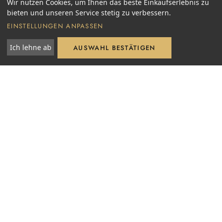
Wir nutzen Cookies, um Ihnen das beste Einkaufserlebnis zu
bieten und unseren Service stetig zu verbessern.
EINSTELLUNGEN ANPASSEN
Ich lehne ab
AUSWAHL BESTÄTIGEN
Fair and Green e.V.
VDP. Verband deutscher Prädikatsweingüter
Slow Food Deutschland e.V.
NEWSLETTER
Neue Jahrgänge, Lagen-Geschichten und exklusive
Angebote – direkt von der Saar.